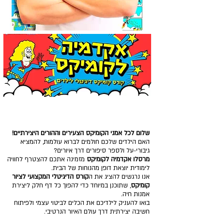
קורס קומיקס דיגיטלי לילדים
שלום לכל אמני הקומיקס הצעירים וההורים היצירתיים!
​האם הילדים שלכם חולמים לברוא עולמות, להמציא
גיבורי-על ולספר סיפורים דרך איורים?
מרסלו אקדמיה לקומיקס
מזמינה אתכם להצטרף לחוויה
אני רוצה להתחיל לצייר קומיקס
לימודית יוצאת דופן מהנוחות של הבית.
​אנו נרגשים להציג את ה
קורס הדיגיטלי
המקצועי לציור
קומיקס
, שתוכנן במיוחד כדי להפוך כל דף חלק ליצירת
אמנות חיה.
בואו להעניק לילדיכם את הכלים לביטוי עצמי ולפיתוח
חשיבה יצירתית דרך עולם האיור הנרטיבי.