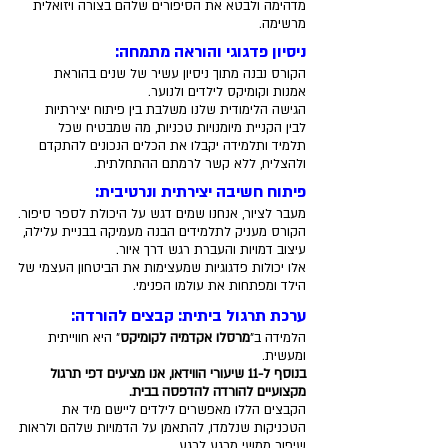
מדהימה ולבטא את הסיפורים שלהם בצורה ויזואלית
מרשימה.
ניסיון פדגוגי והוראה מתמחה:
הקורס נבנה מתוך ניסיון עשיר של שנים בהוראת
אמנות וקומיקס לילדים ולנוער.
הגישה הלימודית שלנו משלבת בין פיתוח יצירתיות
לבין הקניית מיומנויות טכניות, מה שמבטיח שכל
תלמיד ותלמידה יקבלו את הכלים הנכונים להתקדם
ולהצליח, ללא קשר לרמתם ההתחלתית.
פיתוח חשיבה יצירתית ונרטיבית:
מעבר לציור, אנחנו שמים דגש על היכולת לספר סיפור.
הקורס מעניק לתלמידים הבנה מעמיקה בבניית עלילה,
עיצוב דמויות והעברת רגש דרך איור.
אלו יכולות פדגוגיות שמעצימות את הביטחון העצמי של
הילד ומפתחות את עולמו הפנימי.
ערכת תרגול ביתית: קבצים להורדה:
הלמידה ב"
מרסלו אקדמיה לקומיקס
" היא חווייתית
ומעשית.
בנוסף ל-11 שיעורי הווידאו, אנו מציעים דפי תרגול
מקצועיים להורדה להדפסה בבית.
הקבצים הללו מאפשרים לילדים ליישם מיד את
הטכניקות שנלמדו, להתאמן על הדמויות שלהם ולראות
שיפור ממשי מרגע לרגע.