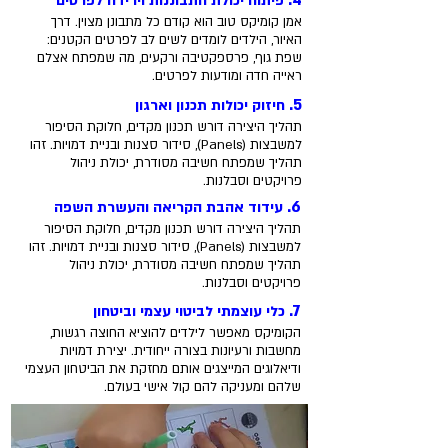
4.
פיתוח יכולת התבוננות וירידה לפרטים
אמן קומיקס טוב הוא קודם כל מתבונן מצוין. דרך
האיור, הילדים לומדים לשים לב לפרטים הקטנים:
שפת גוף, פרספקטיבה ורקעים, מה שמפתח אצלם
אני רוצה להתחיל לצייר קומיקס
ראייה חדה ומודעות לפרטים.
5.
חיזוק יכולות תכנון וארגון
תהליך היצירה דורש תכנון מקדים, חלוקת הסיפור
למשבצות (Panels), סידור סצנות ובניית דמויות. זהו
תהליך שמפתח חשיבה מסודרת, יכולת ניהול
פרויקטים וסבלנות.
6.
עידוד אהבת הקריאה והעשרת השפה
תהליך היצירה דורש תכנון מקדים, חלוקת הסיפור
למשבצות (Panels), סידור סצנות ובניית דמויות. זהו
תהליך שמפתח חשיבה מסודרת, יכולת ניהול
פרויקטים וסבלנות.
7.
כלי עוצמתי לביטוי עצמי וביטחון
הקומיקס מאפשר לילדים להוציא החוצה רגשות,
מחשבות ורעיונות בצורה ייחודית. יצירת דמויות
ודיאלוגים המייצגים אותם מחזקת את הביטחון העצמי
שלהם ומעניקה להם קול אישי בעולם.