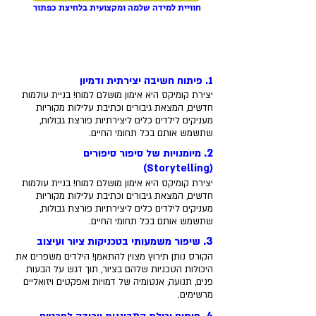
חוויית למידה שלמה ומקצועית בלחיצת כפתור
7 יתרונות שכל ילד מקבל
בלימוד קומיקס באקדמיה
1. פיתוח חשיבה יצירתית ודמיון
יצירת קומיקס היא אימון מושלם למוח! בניית עולמות
חדשים, המצאת גיבורים וכתיבת עלילות מקוריות
מעניקים לילדים כלים ליצירתיות פורצת גבולות,
שתשמש אותם בכל תחומי החיים.
במקום
790
₪
2.
מיומנויות של סיפור סיפורים
(Storytelling)
493
חוסכים
ברכישה
₪
יצירת קומיקס היא אימון מושלם למוח! בניית עולמות
חדשים, המצאת גיבורים וכתיבת עלילות מקוריות
היום!
מעניקים לילדים כלים ליצירתיות פורצת גבולות,
שתשמש אותם בכל תחומי החיים.
3.
שיפור משמעותי בטכניקות ציור ועיצוב
הקורס נותן תירוץ מצוין להתאמן! הילדים משפרים את
היכולות הטכניות שלהם בציור, תוך דגש על הבעות
פנים, תנועה, אנטומיה של דמויות ואפקטים ויזואליים
מרשימים.