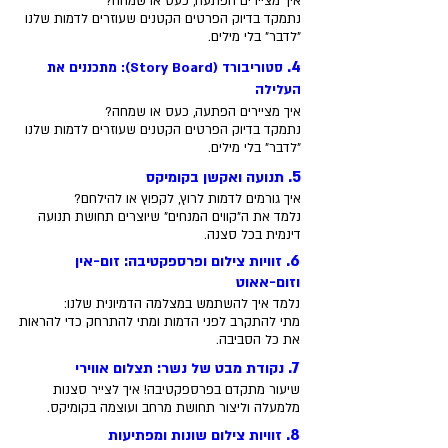
איך מציירים הפתעה, כעס או שמחה?
נתמקד בדיוק הפרטים הקטנים שעוזרים לדמות שלנו
"לדבר" בלי מילים.
4.
סטוריבורד (Story Board): מתכננים את
העלילה
איך מציירים הפתעה, כעס או שמחה?
נתמקד בדיוק הפרטים הקטנים שעוזרים לדמות שלנו
"לדבר" בלי מילים.
5.
תנועה ואקשן בקומיקס
איך גורמים לדמות לרוץ, לקפוץ או להילחם?
נלמד את ה"קווים המנחים" שיוצרים תחושת תנועה
דינמית בכל סצנה.
6.
זוויות צילום ופרספקטיבה: זום-אין
וזום-אאוט
נלמד איך להשתמש במצלמה הדמיונית שלנו:
מתי להתקרב לפני הדמות ומתי להתרחק כדי להראות
את כל הסביבה.
7.
נקודת מבט של נשר: תצלום אווירי
שיעור מתקדם בפרספקטיבה! איך לצייר סצנות
מלמעלה וליצור תחושת מרחב ועוצמה בקומיקס.
8.
זוויות צילום שונות ומפתיעות